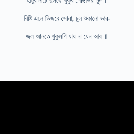
হাঁটুর নীচে দুলছে খুকুর গোছাভরা চুল।
বিষ্টি এলে ভিজবে সোনা, চুল শুকানো ভার-
জল আনতে খুকুমণি যায় না যেন আর ॥