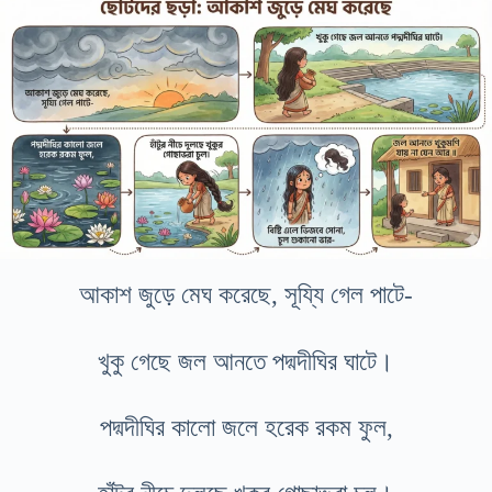
আকাশ জুড়ে মেঘ করেছে, সূয্যি গেল পাটে-
খুকু গেছে জল আনতে পদ্মদীঘির ঘাটে।
পদ্মদীঘির কালো জলে হরেক রকম ফুল,