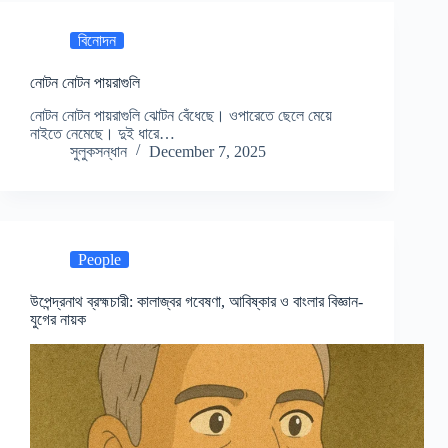
বিনোদন
নোটন নোটন পায়রাগুলি
নোটন নোটন পায়রাগুলি ঝোটন বেঁধেছে। ওপারেতে ছেলে মেয়ে
নাইতে নেমেছে। দুই ধারে…
সুলুকসন্ধান
December 7, 2025
People
উপেন্দ্রনাথ ব্রহ্মচারী: কালাজ্বর গবেষণা, আবিষ্কার ও বাংলার বিজ্ঞান-
যুগের নায়ক