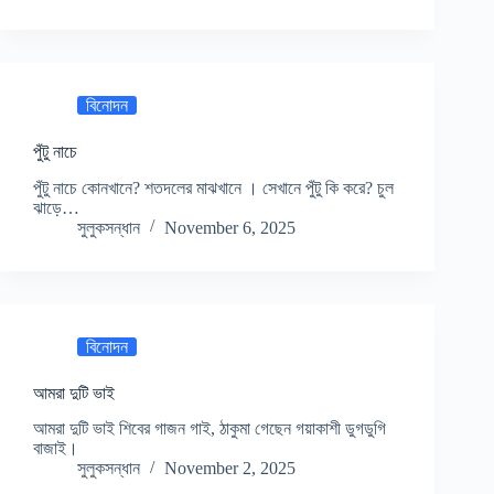
বিনোদন
পুঁটু নাচে
পুঁটু নাচে কোনখানে? শতদলের মাঝখানে । সেখানে পুঁটু কি করে? চুল
ঝাড়ে…
সুলুকসন্ধান
November 6, 2025
বিনোদন
আমরা দুটি ভাই
আমরা দুটি ভাই শিবের গাজন গাই, ঠাকুমা গেছেন গয়াকাশী ডুগডুগি
বাজাই।
সুলুকসন্ধান
November 2, 2025