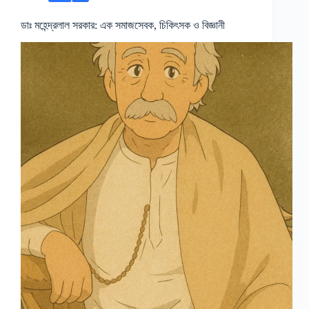
ডাঃ মহেন্দ্রলাল সরকার: এক সমাজসেবক, চিকিৎসক ও বিজ্ঞানী