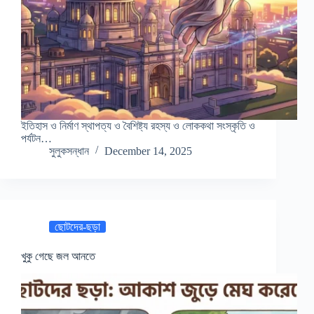
ইতিহাস ও নির্মাণ স্থাপত্য ও বৈশিষ্ট্য রহস্য ও লোককথা সংস্কৃতি ও
পর্যটন…
সুলুকসন্ধান
December 14, 2025
ছোটদের-ছড়া
খুকু গেছে জল আনতে